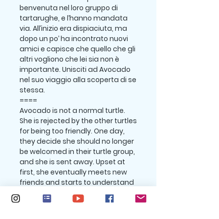
benvenuta nel loro gruppo di
tartarughe, e l’hanno mandata
via. All’inizio era dispiaciuta, ma
dopo un po’ ha incontrato nuovi
amici e capisce che quello che gli
altri vogliono che lei sia non è
importante. Unisciti ad Avocado
nel suo viaggio alla scoperta di se
stessa.
====
Avocado is not a normal turtle.
She is rejected by the other turtles
for being too friendly. One day,
they decide she should no longer
be welcomed in their turtle group,
and she is sent away. Upset at
first, she eventually meets new
friends and starts to understand
it doesn't matter what people
want her to be. Join Avocado on
her journey to find her true self.