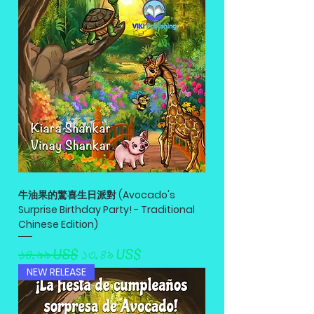
牛油果的驚喜生日派對 (Avocado's
Surprise Birthday Party! - Traditional
Chinese Edition)
Regular Price
Sale Price
১৪.৯৯ US$
১৩.৪৯ US$
NEW RELEASE