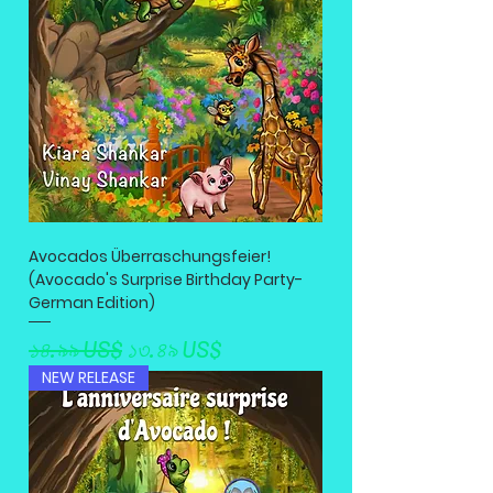
Avocados Überraschungsfeier!
(Avocado's Surprise Birthday Party-
German Edition)
Regular Price
Sale Price
১৪.৯৯ US$
১৩.৪৯ US$
NEW RELEASE