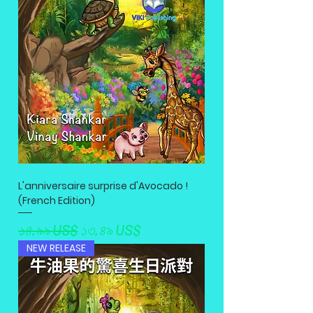
L'anniversaire surprise d'Avocado !
(French Edition)
Regular Price
Sale Price
১৪.৯৯ US$
১৩.৪৯ US$
NEW RELEASE