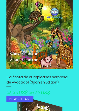
¡La fiesta de cumpleaños sorpresa
de Avocado! (Spanish Edition)
Regular Price
Sale Price
১৪.৯৯ US$
১৩.৪৯ US$
NEW RELEASE