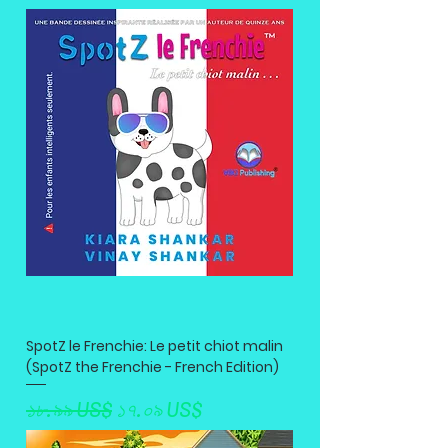
SpotZ le Frenchie: Le petit chiot malin
(SpotZ the Frenchie - French Edition)
Regular Price
Sale Price
১৮.৯৯ US$
১৭.০৯ US$