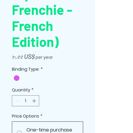
Frenchie -
French
Edition)
Price
৮.৫৫ US$
per year
Binding Type:
*
Quantity
*
Price Options
*
One-time purchase