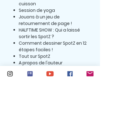
cuisson
Session de yoga
Jouons à un jeu de
retournement de page !
HALFTIME SHOW : Qui a laissé
sortir les SpotZ ?
Comment dessiner SpotZ en 12
étapes faciles !
Tout sur SpotZ
A propos de l'auteur
À propos des auteurs :
Kiara Shankar
est une
talentueuse auteure-
compositrice de quatorze ans
originaire de San Francisco,
Californie, États-Unis. En plus
d'écrire des livres et des
chansons, elle aime la lecture et
l'art. Ses livres récents, Primrose's
Curse et Avocado the Turtle , ont