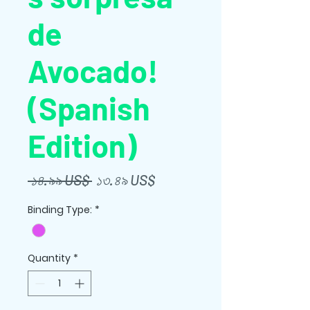
de
Avocado!
(Spanish
Edition)
Regular
Sale
 ১৪.৯৯ US$ 
১৩.৪৯ US$
Price
Price
Binding Type:
*
Quantity
*