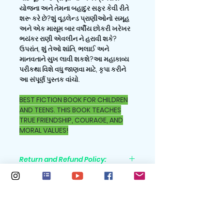
યોજના અને તેમના બહાદુર સફર કેવી રીતે
શરૂ કરે છે?શું વૂડલેન્ડ પ્રાણીઓનો સમૂહ
અને એક માસૂમ બાર વર્ષીય છોકરી ખરેખર
ભયંકર રાણી એવલીન ને હરાવી શકે?
ઉપરાંત, શું તેઓ શાંતિ, ભલાઈ અને
માનવતાને સુખ લાવી શકશે?આ મહાકાવ્ય
પરીકથા વિશે વધુ જાણવા માટે, કૃપા કરીને
આ સંપૂર્ણ પુસ્તક વાંચો.
BEST FICTION BOOK FOR CHILDREN
AND TEENS. THIS BOOK TEACHES
TRUE FRIENDSHIP, COURAGE, AND
MORAL VALUES!
Return and Refund Policy:
All purchases are nonrefundable
Shipping Policy:
Shipping cost is not included in
Features
the sales price. Please go to the