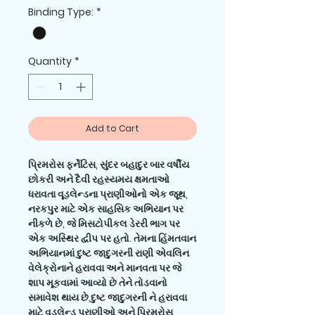
Price
Price
Binding Type:
*
Quantity
*
Add to Cart
પ્રિમરોસ ફર્નેટિસ, સુંદર બહાદુર બાર વર્ષીય
છોકરી અને દૈવી રહસ્યમય ક્ષમતાઓ
ધરાવતા વૂડલેન્ડના પ્રાણીઓનો એક જૂથ,
નરકપુર માટે એક સાહસિક અભિયાન પર
નીકળે છે, જે મિસટોપીકલ ડેરરી ભાગ પર
એક અસ્થિર દ્વીપ પર હતો. તેમના હિંમતવાન
અભિયાનમાં દુષ્ટ જાદુગરની રાણી એવલિન
વેલેક્રોનાને હરાવવા અને માનવતા પર જે
શાપ મૂકવામાં આવ્યો છે તેને તોડવાનો
સમાવેશ થાય છે.દુષ્ટ જાદુગરની ને હરાવવા
માટે વૂડલેન્ડ પ્રાણીઓ અને પ્રિમરોસ