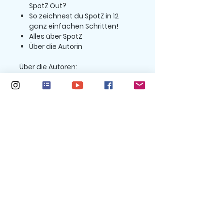
SpotZ Out?
So zeichnest du SpotZ in 12
ganz einfachen Schritten!
Alles über SpotZ
Über die Autorin
Über die Autoren:
Kiara Shankar ist eine talentierte
vierzehnjährige
Autorin/Songwriterin aus San
Francisco, Kalifornien, USA. Neben
dem Schreiben von Büchern und
Liedern liebt sie Lesen und Kunst.
Ihre aktuellen Bücher, Primrose's
Curse und Avocado the Turtle
wurden in vierzehn
verschiedenen Sprachen
veröffentlicht, darunter Englisch,
Spanisch, Deutsch, Italienisch,
Französisch, Chinesisch, Hindi,
Tamil, Kannada und weitere.