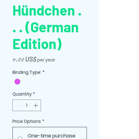
Hündchen .
. . (German
Edition)
Price
৮.৫৫ US$
per year
Binding Type:
*
Quantity
*
Price Options
*
One-time purchase